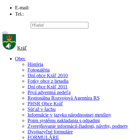
E-mail:
info@obec-kral.sk
Tel.:
047/581 22 95
Mapa stránky
Kráľ
Obec
História
Fotogaléria
Dní obce Kráľ 2010
Fotky obce z lietadla
Dní obce Kráľ 2011
Prvá adventná nedeľa
Regionálna Rozvojová Agentúra RS
PHSR Obce Kráľ
Súťaž v šachu
Informácie v jazyku národnostnej menšiny
Popis systému nakladania s odpadmi
Zverejňovanie informácií-žiadosti, návrhy, podnety
Dvojjazyčné formuláre
FORMULÁRE