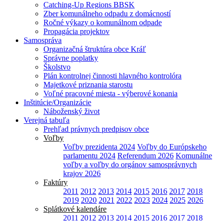
Catching-Up Regions BBSK
Zber komunálneho odpadu z domácností
Ročné výkazy o komunálnom odpade
Propagácia projektov
Samospráva
Organizačná štruktúra obce Kráľ
Správne poplatky
Školstvo
Plán kontrolnej činnosti hlavného kontrolóra
Majetkové priznania starostu
Voľné pracovné miesta - výberové konania
Inštitúcie/Organizácie
Náboženský život
Verejná tabuľa
Prehľad právnych predpisov obce
Voľby
Voľby prezidenta 2024
Voľby do Európskeho
parlamentu 2024
Referendum 2026
Komunálne
voľby a voľby do orgánov samosprávnych
krajov 2026
Faktúry
2011
2012
2013
2014
2015
2016
2017
2018
2019
2020
2021
2022
2023
2024
2025
2026
Splátkové kalendáre
2011
2012
2013
2014
2015
2016
2017
2018