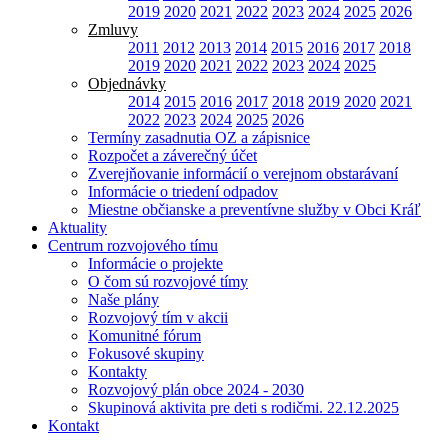
2019
2020
2021
2022
2023
2024
2025
2026
Zmluvy
2011
2012
2013
2014
2015
2016
2017
2018
2019
2020
2021
2022
2023
2024
2025
Objednávky
2014
2015
2016
2017
2018
2019
2020
2021
2022
2023
2024
2025
2026
Termíny zasadnutia OZ a zápisnice
Rozpočet a záverečný účet
Zverejňovanie informácií o verejnom obstarávaní
Informácie o triedení odpadov
Miestne občianske a preventívne služby v Obci Kráľ
Aktuality
Centrum rozvojového tímu
Informácie o projekte
O čom sú rozvojové tímy
Naše plány
Rozvojový tím v akcii
Komunitné fórum
Fokusové skupiny
Kontakty
Rozvojový plán obce 2024 - 2030
Skupinová aktivita pre deti s rodičmi. 22.12.2025
Kontakt