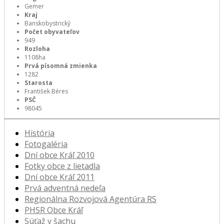
Gemer
Kraj
Banskobystrický
Počet obyvateľov
949
Rozloha
1108ha
Prvá písomná zmienka
1282
Starosta
František Béres
PSČ
98045
História
Fotogaléria
Dní obce Kráľ 2010
Fotky obce z lietadla
Dní obce Kráľ 2011
Prvá adventná nedeľa
Regionálna Rozvojová Agentúra RS
PHSR Obce Kráľ
Súťaž v šachu