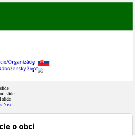
úcie/Organizácie
Náboženský život
us
Next
ie o obci