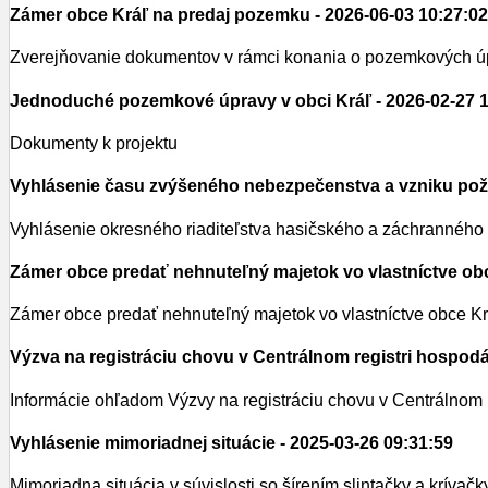
Zámer obce Kráľ na predaj pozemku
- 2026-06-03 10:27:02
Zverejňovanie dokumentov v rámci konania o pozemkových 
Jednoduché pozemkové úpravy v obci Kráľ
- 2026-02-27 
Dokumenty k projektu
Vyhlásenie času zvýšeného nebezpečenstva a vzniku pož
Vyhlásenie okresného riaditeľstva hasičského a záchranného
Zámer obce predať nehnuteľný majetok vo vlastníctve ob
Zámer obce predať nehnuteľný majetok vo vlastníctve obce Kr
Výzva na registráciu chovu v Centrálnom registri hospod
Informácie ohľadom Výzvy na registráciu chovu v Centrálnom r
Vyhlásenie mimoriadnej situácie
- 2025-03-26 09:31:59
Mimoriadna situácia v súvislosti so šírením slintačky a krívačk