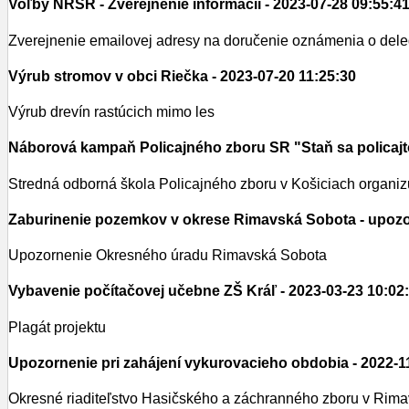
Voľby NRSR - Zverejnenie informácií
- 2023-07-28 09:55:4
Zverejnenie emailovej adresy na doručenie oznámenia o deleg
Výrub stromov v obci Riečka
- 2023-07-20 11:25:30
Výrub drevín rastúcich mimo les
Náborová kampaň Policajného zboru SR "Staň sa policaj
Stredná odborná škola Policajného zboru v Košiciach organiz
Zaburinenie pozemkov v okrese Rimavská Sobota - upoz
Upozornenie Okresného úradu Rimavská Sobota
Vybavenie počítačovej učebne ZŠ Kráľ
- 2023-03-23 10:02
Plagát projektu
Upozornenie pri zahájení vykurovacieho obdobia
- 2022-1
Okresné riaditeľstvo Hasičského a záchranného zboru v Rim