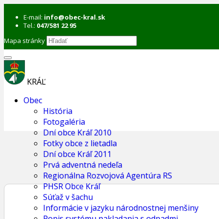
E-mail:
info@obec-kral.sk
Tel.:
047/581 22 95
Mapa stránky
KRÁĽ
Obec
História
Fotogaléria
Dní obce Kráľ 2010
Fotky obce z lietadla
Dní obce Kráľ 2011
Prvá adventná nedeľa
Regionálna Rozvojová Agentúra RS
PHSR Obce Kráľ
Súťaž v šachu
Informácie v jazyku národnostnej menšiny
Popis systému nakladania s odpadmi