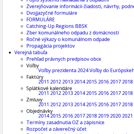
Zverejňovanie informácií-žiadosti, návrhy, podn
Dvojjazyčné formuláre
FORMULÁRE
Catching-Up Regions BBSK
Zber komunálneho odpadu z domácností
Ročné výkazy o komunálnom odpade
Propagácia projektov
Verejná tabuľa
Prehľad právnych predpisov obce
Voľby
Voľby prezidenta 2024
Voľby do Európske
Faktúry
2011
2012
2013
2014
2015
2016
2017
2018
Splátkové kalendáre
2011
2012
2013
2014
2015
2016
2017
2018
Zmluvy
2011
2012
2013
2014
2015
2016
2017
2018
Objednávky
2014
2015
2016
2017
2018
2019
2020
2021
Termíny zasadnutia OZ a zápisnice
Rozpočet a záverečný účet