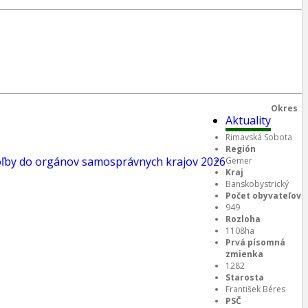
Okres
Aktuality
Rimavská Sobota
Región
oľby do orgánov samosprávnych krajov 2026
Gemer
Kraj
Banskobystrický
Počet obyvateľov
949
Rozloha
1108ha
Prvá písomná
zmienka
1282
Starosta
František Béres
PSČ