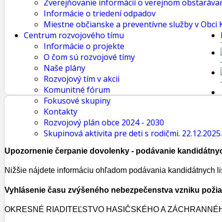
Zverejňovanie informácií o verejnom obstaráva
Informácie o triedení odpadov
Miestne občianske a preventívne služby v Obci 
Centrum rozvojového tímu
Informácie o projekte
O čom sú rozvojové tímy
Naše plány
Rozvojový tím v akcii
Komunitné fórum
Fokusové skupiny
Kontakty
Rozvojový plán obce 2024 - 2030
Skupinová aktivita pre deti s rodičmi. 22.12.2025
Upozornenie čerpanie dovolenky - podávanie kandidátnyc
Nižšie nájdete informáciu ohľadom podávania kandidátnych li
Vyhlásenie času zvýšeného nebezpečenstva vzniku poži
OKRESNÉ RIADITEĽSTVO HASIČSKÉHO A ZÁCHRANNÉH