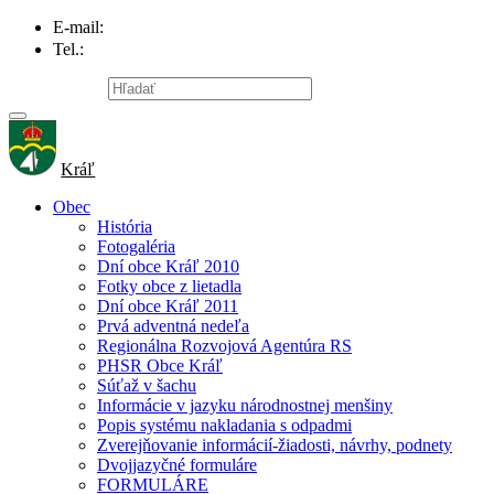
E-mail:
info@obec-kral.sk
Tel.:
047/581 22 95
Mapa stránky
Kráľ
Obec
História
Fotogaléria
Dní obce Kráľ 2010
Fotky obce z lietadla
Dní obce Kráľ 2011
Prvá adventná nedeľa
Regionálna Rozvojová Agentúra RS
PHSR Obce Kráľ
Súťaž v šachu
Informácie v jazyku národnostnej menšiny
Popis systému nakladania s odpadmi
Zverejňovanie informácií-žiadosti, návrhy, podnety
Dvojjazyčné formuláre
FORMULÁRE