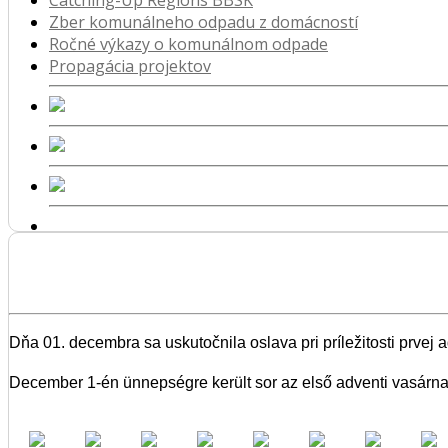
Catching-Up Regions BBSK
Zber komunálneho odpadu z domácností
Ročné výkazy o komunálnom odpade
Propagácia projektov
Dňa 01. decembra sa uskutočnila oslava pri príležitosti prvej 
December 1-én ünnepségre került sor az első adventi vasárna