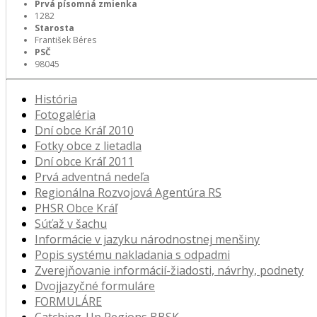
Prvá písomná zmienka
1282
Starosta
František Béres
PSČ
98045
História
Fotogaléria
Dní obce Kráľ 2010
Fotky obce z lietadla
Dní obce Kráľ 2011
Prvá adventná nedeľa
Regionálna Rozvojová Agentúra RS
PHSR Obce Kráľ
Súťaž v šachu
Informácie v jazyku národnostnej menšiny
Popis systému nakladania s odpadmi
Zverejňovanie informácií-žiadosti, návrhy, podnety
Dvojjazyčné formuláre
FORMULÁRE