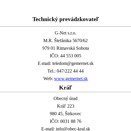
Technický prevádzkovateľ
G-Net s.r.o.
M.R. Štefánika 5670/62
979 01 Rimavská Sobota
IČO: 44 553 005
E-mail: teledom@gemernet.sk
Tel.: 047/222 44 44
Web:
www.gemernet.sk
Kráľ
Obecný úrad
Kráľ 223
980 45, Štrkovec
IČO: 0031 88 76
E-mail: info@obec-kral.sk