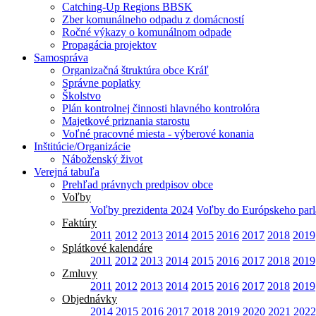
Catching-Up Regions BBSK
Zber komunálneho odpadu z domácností
Ročné výkazy o komunálnom odpade
Propagácia projektov
Samospráva
Organizačná štruktúra obce Kráľ
Správne poplatky
Školstvo
Plán kontrolnej činnosti hlavného kontrolóra
Majetkové priznania starostu
Voľné pracovné miesta - výberové konania
Inštitúcie/Organizácie
Náboženský život
Verejná tabuľa
Prehľad právnych predpisov obce
Voľby
Voľby prezidenta 2024
Voľby do Európskeho par
Faktúry
2011
2012
2013
2014
2015
2016
2017
2018
2019
Splátkové kalendáre
2011
2012
2013
2014
2015
2016
2017
2018
2019
Zmluvy
2011
2012
2013
2014
2015
2016
2017
2018
2019
Objednávky
2014
2015
2016
2017
2018
2019
2020
2021
2022